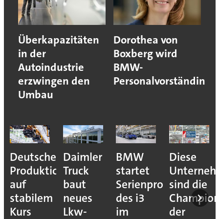
Überkapazitäten
Dorothea von
in der
Boxberg wird
Autoindustrie
BMW-
erzwingen den
Personalvorständin
Umbau
Deutsche
Daimler
BMW
Diese
Produktion
Truck
startet
Unterne
auf
baut
Serienproduktion
sind die
stabilem
neues
des i3
Champion
Kurs
Lkw-
im
der