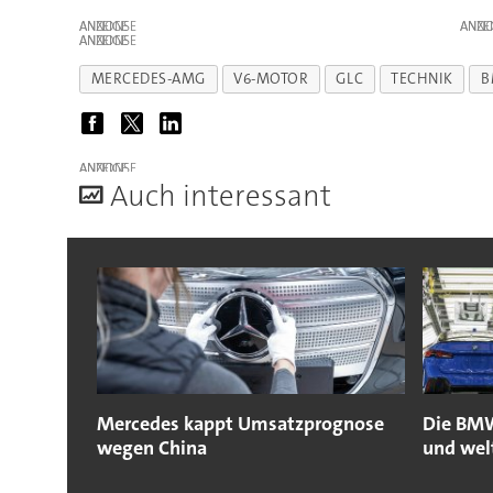
ANZEIGE
ANZE
ANZEIGE
MERCEDES-AMG
V6-MOTOR
GLC
TECHNIK
B
ANZEIGE
A
uch interessant
Mercedes kappt Umsatzprognose
Die BMW
wegen China
und wel