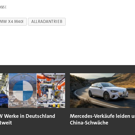
IGE
MW X4 M40I
ALLRADANTRIEB
 Werke in Deutschland
Mercedes-Verkäufe leiden u
tweit
China-Schwäche