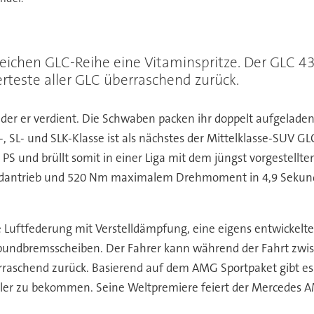
greichen GLC-Reihe eine Vitaminspritze. Der GLC
ierteste aller GLC überraschend zurück.
r er verdient. Die Schwaben packen ihr doppelt aufgeladenes 
SL- und SLK-Klasse ist als nächstes der Mittelklasse-SUV GLC d
S und brüllt somit in einer Liga mit dem jüngst vorgestellte
lradantrieb und 520 Nm maximalem Drehmoment in 4,9 Sekund
ble Luftfederung mit Verstelldämpfung, eine eigens entwicke
bundbremsscheiben. Der Fahrer kann während der Fahrt zwi
überraschend zurück. Basierend auf dem AMG Sportpaket gibt e
Zöller zu bekommen. Seine Weltpremiere feiert der Mercede