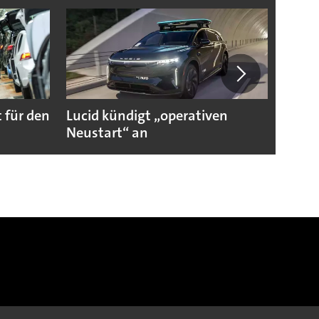
 für den
Lucid kündigt „operativen
Darum
Neustart“ an
Autoi