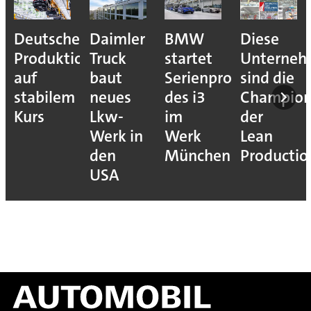
Deutsche
Daimler
BMW
Diese
Produktion
Truck
startet
Unterne
auf
baut
Serienproduktion
sind die
stabilem
neues
des i3
Champion
Kurs
Lkw-
im
der
Werk in
Werk
Lean
den
München
Productio
USA