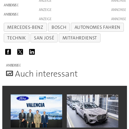
ANZEIGE
ANZEIGE
ANZEIGE
ANZEIGE
ANZEIGE
MERCEDES-BENZ
BOSCH
AUTONOMES FAHREN
TECHNIK
SAN JOSÉ
MITFAHRDIENST
ANZEIGE
A
uch interessant