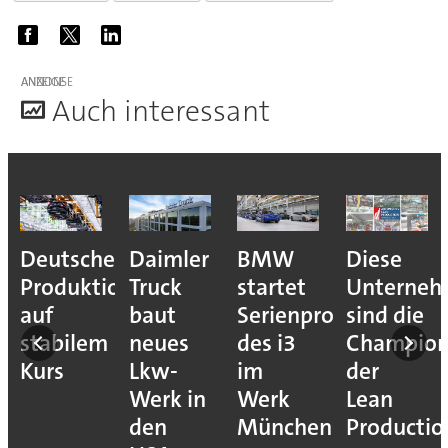
ANZEIGE
A
uch interessant
Deutsche
Daimler
BMW
Diese
Produktion
Truck
startet
Unterne
auf
baut
Serienproduktion
sind die
stabilem
neues
des i3
Champion
Kurs
Lkw-
im
der
Werk in
Werk
Lean
den
München
Productio