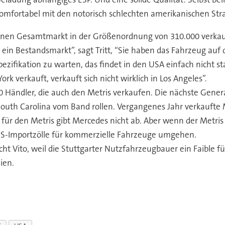
mfortabel mit den notorisch schlechten amerikanischen Stra
A einen Gesamtmarkt in der Größenordnung von 310.000 verka
 ein Bestandsmarkt”, sagt Tritt, “Sie haben das Fahrzeug au
pezifikation zu warten, das findet in den USA einfach nicht st
ork verkauft, verkauft sich nicht wirklich in Los Angeles”.
0 Händler, die auch den Metris verkaufen. Die nächste Gene
South Carolina vom Band rollen. Vergangenes Jahr verkaufte 
für den Metris gibt Mercedes nicht ab. Aber wenn der Metris 
S-Importzölle für kommerzielle Fahrzeuge umgehen.
cht Vito, weil die Stuttgarter Nutzfahrzeugbauer ein Faible f
ien.