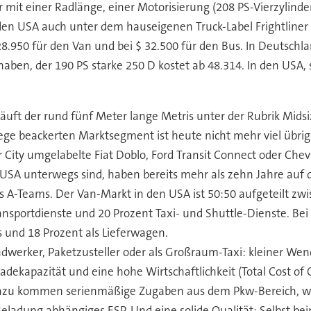
r mit einer Radlänge, einer Motorisierung (208 PS-Vierzylin
 den USA auch unter dem hauseigenen Truck-Label Frightliner 
28.950 für den Van und bei $ 32.500 für den Bus. In Deutschlan
aben, der 190 PS starke 250 D kostet ab 48.314. In den USA, s
läuft der rund fünf Meter lange Metris unter der Rubrik Mids
e beackerten Marktsegment ist heute nicht mehr viel übrig ge
ity umgelabelte Fiat Doblo, Ford Transit Connect oder Chevr
n USA unterwegs sind, haben bereits mehr als zehn Jahre auf 
s A-Teams. Der Van-Markt in den USA ist 50:50 aufgeteilt z
ansportdienste und 20 Prozent Taxi- und Shuttle-Dienste. Bei 
und 18 Prozent als Lieferwagen.
ndwerker, Paketzusteller oder als Großraum-Taxi: kleiner Wen
dekapazität und eine hohe Wirtschaftlichkeit (Total Cost of
Dazu kommen serienmäßige Zugaben aus dem Pkw-Bereich, wie
Beladung abhängiges ESP. Und eine solide Qualität: Selbst bei