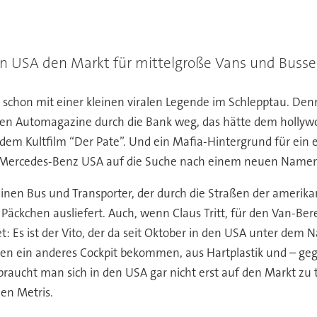
n USA den Markt für mittelgroße Vans und Busse 
hon mit einer kleinen viralen Legende im Schlepptau. Denn wo
schen Automagazine durch die Bank weg, das hätte dem holly
em Kultfilm “Der Pate”. Und ein Mafia-Hintergrund für ein e
von Mercedes-Benz USA auf die Suche nach einem neuen Nam
einen Bus und Transporter, der durch die Straßen der amerika
 Päckchen ausliefert. Auch, wenn Claus Tritt, für den Van-Be
tet: Es ist der Vito, der da seit Oktober in den USA unter dem
aaten ein anderes Cockpit bekommen, aus Hartplastik und – g
braucht man sich in den USA gar nicht erst auf den Markt zu 
den Metris.