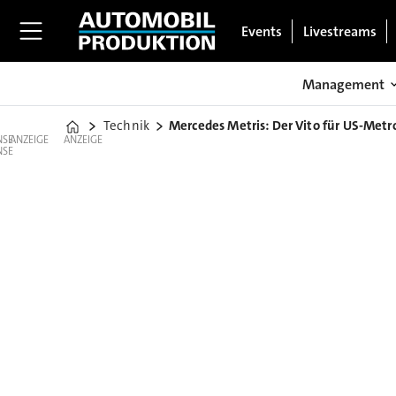
Events
Livestreams
Management
Technik
Mercedes Metris: Der Vito für US-Metr
Home
ANZEIGE
ANZEIGE