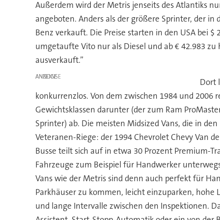
Außerdem wird der Metris jenseits des Atlantiks nu
angeboten. Anders als der größere Sprinter, der in
Benz verkauft. Die Preise starten in den USA bei $ 
umgetaufte Vito nur als Diesel und ab € 42.983 zu h
ausverkauft.”
ANZEIGE
Dort 
konkurrenzlos. Von dem zwischen 1984 und 2006 reg
Gewichtsklassen darunter (der zum Ram ProMaster C
Sprinter) ab. Die meisten Midsized Vans, die in de
Veteranen-Riege: der 1994 Chevrolet Chevy Van de
Busse teilt sich auf in etwa 30 Prozent Premium-Tr
Fahrzeuge zum Beispiel für Handwerker unterwegs 
Vans wie der Metris sind denn auch perfekt für Ha
Parkhäuser zu kommen, leicht einzuparken, hohe La
und lange Intervalle zwischen den Inspektionen. 
Assistent, Start-Stopp-Automatik oder ein von der 