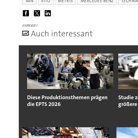
VAN
VITO
METRIS
MERCEDES-BENZ
TECHNI
ANZEIGE
A
uch interessant
Diese Produktionsthemen prägen
Studie 
die EPTS 2026
größere