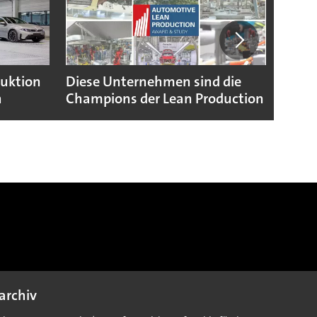
duktion
Diese Unternehmen sind die
Puebl
n
Champions der Lean Production
VW G
archiv