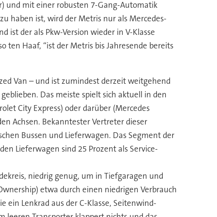
der) und mit einer robusten 7-Gang-Automatik
zu haben ist, wird der Metris nur als Mercedes-
d ist der als Pkw-Version wieder in V-Klasse
o ten Haaf, “ist der Metris bis Jahresende bereits
ized Van – und ist zumindest derzeit weitgehend
blieben. Das meiste spielt sich aktuell in den
olet City Express) oder darüber (Mercedes
den Achsen. Bekanntester Vertreter dieser
wischen Bussen und Lieferwagen. Das Segment der
den Lieferwagen sind 25 Prozent als Service-
dekreis, niedrig genug, um in Tiefgaragen und
 Ownership) etwa durch einen niedrigen Verbrauch
 ein Lenkrad aus der C-Klasse, Seitenwind-
m leeren Transporter klappert nichts und das