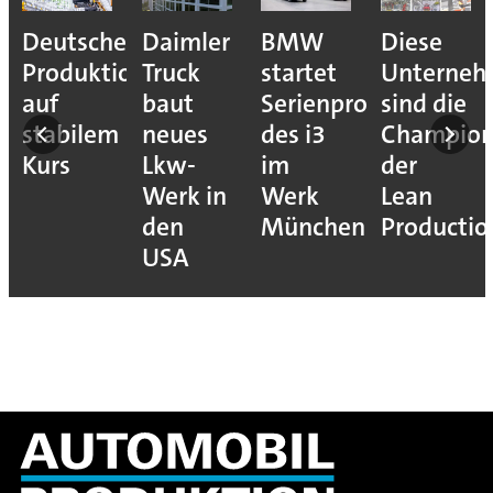
Deutsche
Daimler
BMW
Diese
Produktion
Truck
startet
Unterne
auf
baut
Serienproduktion
sind die
stabilem
neues
des i3
Champion
Kurs
Lkw-
im
der
Werk in
Werk
Lean
den
München
Productio
USA