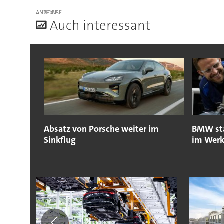
ANZEIGE
A
uch interessant
Absatz von Porsche weiter im
BMW sta
Sinkflug
im Werk