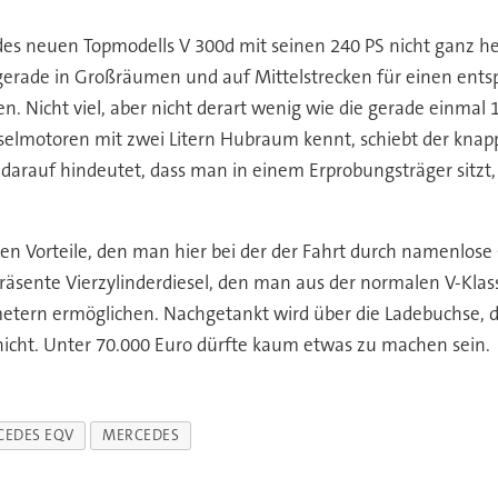
des neuen Topmodells V 300d mit seinen 240 PS nicht ganz h
de in Großräumen und auf Mittelstrecken für einen entsp
n. Nicht viel, aber nicht derart wenig wie die gerade einmal
eselmotoren mit zwei Litern Hubraum kennt, schiebt der kna
s darauf hindeutet, dass man in einem Erprobungsträger sitz
n Vorteile, den man hier bei der der Fahrt durch namenlose
räsente Vierzylinderdiesel, den man aus der normalen V-Klas
etern ermöglichen. Nachgetankt wird über die Ladebuchse, d
 nicht. Unter 70.000 Euro dürfte kaum etwas zu machen sein.
CEDES EQV
MERCEDES