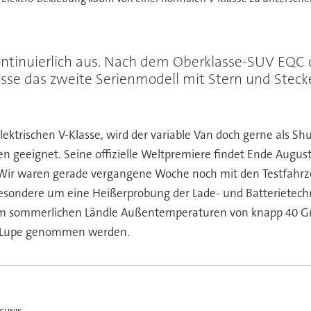
ntinuierlich aus. Nach dem Oberklasse-SUV EQC dür
se das zweite Serienmodell mit Stern und Stecke
trischen V-Klasse, wird der variable Van doch gerne als Sh
en geeignet. Seine offizielle Weltpremiere findet Ende August s
Wir waren gerade vergangene Woche noch mit den Testfahrze
sbesondere um eine Heißerprobung der Lade- und Batterietechn
t im sommerlichen Ländle Außentemperaturen von knapp 40 Gr
e Lupe genommen werden.