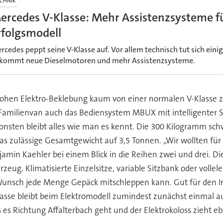
CHNIK
ercedes V-Klasse: Mehr Assistenzsysteme f
rfolgsmodell
rcedes peppt seine V-Klasse auf. Vor allem technisch tut sich einig
kommt neue Dieselmotoren und mehr Assistenzsysteme.
frohen Elektro-Beklebung kaum von einer normalen V-Klasse 
n Familienvan auch das Bediensystem MBUX mit intelligenter
nsonsten bleibt alles wie man es kennt. Die 300 Kilogramm s
 zulässige Gesamtgewicht auf 3,5 Tonnen. „Wir wollten für 
amin Kaehler bei einem Blick in die Reihen zwei und drei. Di
zeug. Klimatisierte Einzelsitze, variable Sitzbank oder vollel
Wunsch jede Menge Gepäck mitschleppen kann. Gut für den In
Klasse bleibt beim Elektromodell zumindest zunächst einmal au
es Richtung Affalterbach geht und der Elektrokoloss zieht ebe