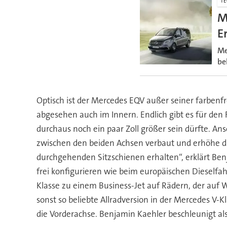
TE
M
E
Me
be
Optisch ist der Mercedes EQV außer seiner farben
abgesehen auch im Innern. Endlich gibt es für de
durchaus noch ein paar Zoll größer sein dürfte. A
zwischen den beiden Achsen verbaut und erhöhe das
durchgehenden Sitzschienen erhalten“, erklärt Benj
frei konfigurieren wie beim europäischen Dieselfahr
Klasse zu einem Business-Jet auf Rädern, der auf 
sonst so beliebte Allradversion in der Mercedes V-
die Vorderachse. Benjamin Kaehler beschleunigt als 