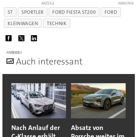
ANZEIGE
ST
SPORTLER
FORD FIESTA ST200
FORD
KLEINWAGEN
TECHNIK
ANZEIGE
A
uch interessant
Nach Anlauf der
Absatz von
C-Klasse erhält
Porsche weiter im