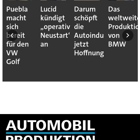
Puebla
Lucid
Darum
Das
macht
kündigt
schöpft
weltweit
sich
„operativen
die
Produkti
bereit
Neustart“
Autoindustrie
von
für den
an
jetzt
BMW
VW
Hoffnung
Golf