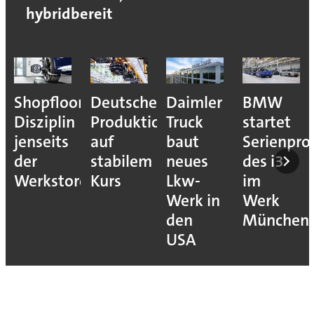
hybridbereit
Shopfloor-
Deutsche
Daimler
BMW
Disziplin
Produktion
Truck
startet
jenseits
auf
baut
Serienpro
der
stabilem
neues
des i3
Werkstore
Kurs
Lkw-
im
Werk in
Werk
den
München
USA