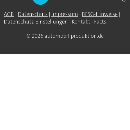
AGB
|
Datenschutz
|
Impressum
|
BFSG-Hinweise
|
Datenschutz-Einstellungen
|
Kontakt
|
Facts
© 2026 automobil-produktion.de