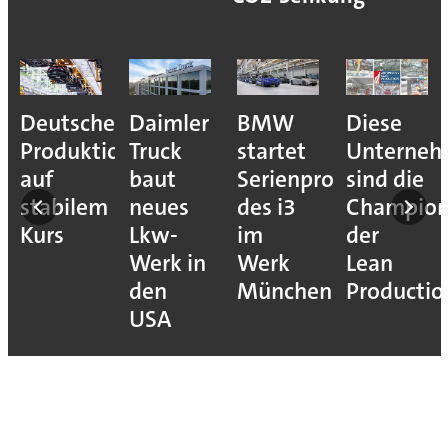
Deutsche
Daimler
BMW
Diese
Produktion
Truck
startet
Unterne
auf
baut
Serienproduktion
sind die
stabilem
neues
des i3
Champion
Kurs
Lkw-
im
der
Werk in
Werk
Lean
den
München
Productio
USA