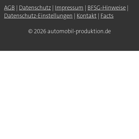
AGB
|
Datenschutz
|
Impressum
|
BFSG-Hinweise
|
Datenschutz-Einstellungen
|
Kontakt
|
Facts
© 2026 automobil-produktion.de