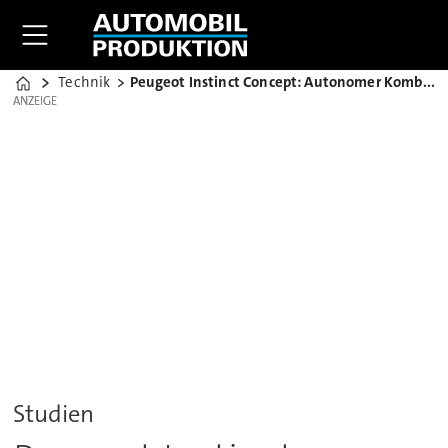
Technik
Peugeot Instinct Concept: Autonomer Kombi der Zukunft
Home
ANZEIGE
ANZEIGE
Studien