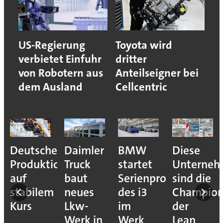
US-Regierung
Toyota wird
verbietet Einfuhr
dritter
von Robotern aus
Anteilseigner bei
dem Ausland
Cellcentric
Deutsche
Daimler
BMW
Diese
Produktion
Truck
startet
Unterne
auf
baut
Serienproduktion
sind die
stabilem
neues
des i3
Champion
Kurs
Lkw-
im
der
Werk in
Werk
Lean