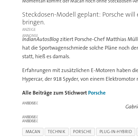
Momentan kommt der Macan noch ohne Steckdosen-Ans
Steckdosen-Modell geplant: Porsche will
bringen.
ANZEIGE
IndianAutosBlog
zitiert Porsche-Chef Matthias Müll
hat die Sportwagenschmiede solche Pläne noch dem
statt, hieß es damals.
Erfahrungen mit zusätzlichen E-Motoren haben d
Hypercar, der 918 Spyder, von einem Elektromotor m
Alle Beiträge zum Stichwort
Porsche
ANZEIGE
Gabri
ANZEIGE
ANZEIGE
MACAN
TECHNIK
PORSCHE
PLUG-IN-HYBRID