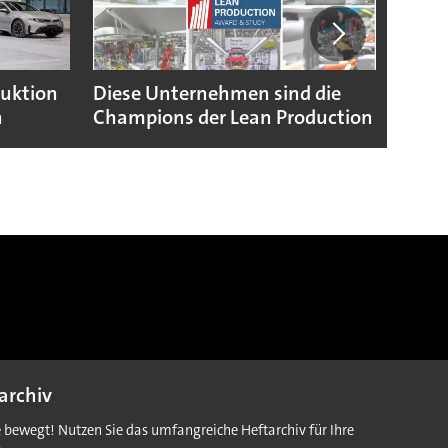
duktion
Diese Unternehmen sind die
Puebl
n
Champions der Lean Production
VW G
archiv
e bewegt! Nutzen Sie das umfangreiche Heftarchiv für Ihre