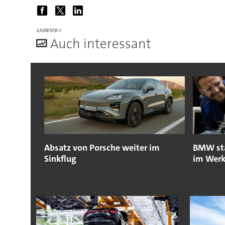
ANZEIGE
A
uch interessant
Absatz von Porsche weiter im
BMW sta
Sinkflug
im Werk