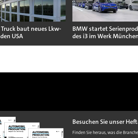
 Truck baut neues Lkw-
BMW startet Serienpro
 den USA
des i3 im Werk Münche
Besuchen Sie unser Heft
Finden Sie heraus, was die Branch