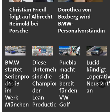
Christian Friedl
Dorothea von
folgt auf Albrecht
Boxberg wird
Reimold bei
BMW-
Porsche
Personalvorständin
BMW
Diese
Puebla
Lucid
startet
Unternehmen
macht
kündigt
Serienproduktion
sind die
sich
„operativ
des i3
Champions
bereit
Neustart“
im
der
für den
an
Werk
Lean
VW
München
Production
Golf