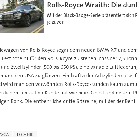
Rolls-Royce Wraith: Die dun
Mit der Black-Badge-Serie präsentiert sic
je zuvor.
eländewagen von Rolls-Royce sogar dem neuen BMW X7 und dem
 Fest scheint für den Rolls-Royce zu stehen, dass der 2,5 T
d Zwölfzylinder (500 bis 650 PS), eine variable Luftfederu
n und den USA zu glänzen. Ein kraftvoller Achzylinderdiesel f
d wird man den verwöhnten Rolls-Royce-Kunden kaum zumute
denklichen Luxus. Der Kunde hat wie beim Ghost und neuem 
gen Bank. Die entbehrliche dritte Sitzreihe, mit der der Ben
AYGA
TECHNIK