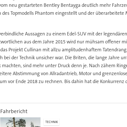
 vom neu gestarteten Bentley Bentayga deutlich mehr Fahrzeug
des Topmodells Phantom eingestellt und der überarbeitete 
, verbindliche Aussagen zu einem Edel-SUV mit der legendäre
ntwortlichen aus dem Jahre 2015 wird nur mühsam offener m
s Projekt Cullinan mit allzu amplitudenhaftem Tatendrang. Re
bei der Technik unsicher war. Die Briten, die lange Jahre u
machten, sind mehr unter Druck denn je. Nach zähem Ringe
weitere Abstimmung von Allradantrieb, Motor und grenzenlos
kaum vor Ende 2018 zu rechnen. Bis dahin hat die Konkurrenz 
Fahrbericht
TECHNIK