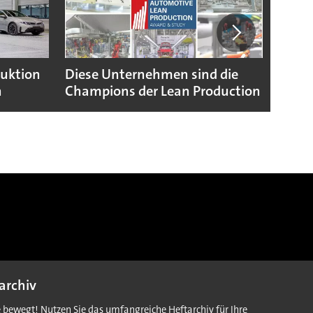
duktion
Diese Unternehmen sind die
Puebl
n
Champions der Lean Production
VW G
archiv
e bewegt! Nutzen Sie das umfangreiche Heftarchiv für Ihre