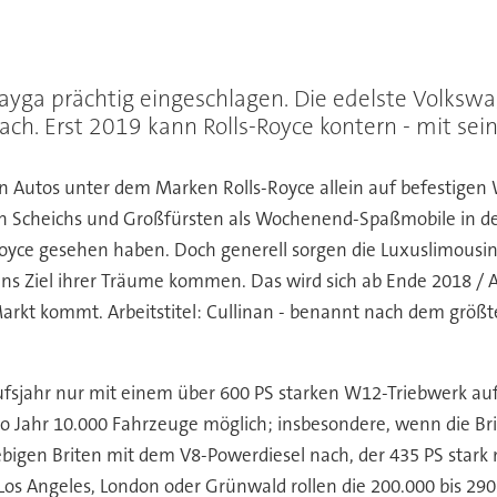
ayga prächtig eingeschlagen. Die edelste Volksw
ch. Erst 2019 kann Rolls-Royce kontern - mit sei
en Autos unter dem Marken Rolls-Royce allein auf befestige
n Scheichs und Großfürsten als Wochenend-Spaßmobile in de
Royce gesehen haben. Doch generell sorgen die Luxuslimousi
ns Ziel ihrer Träume kommen. Das wird sich ab Ende 2018 /
Markt kommt. Arbeitstitel: Cullinan - benannt nach dem gr
sjahr nur mit einem über 600 PS starken W12-Triebwerk auf 
pro Jahr 10.000 Fahrzeuge möglich; insbesondere, wenn die B
bigen Briten mit dem V8-Powerdiesel nach, der 435 PS stark 
, Los Angeles, London oder Grünwald rollen die 200.000 bis 