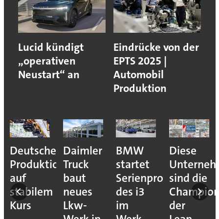
Lucid kündigt
Eindrücke von der
„operativen
EPTS 2025 |
Neustart“ an
Automobil
Produktion
Deutsche
Daimler
BMW
Diese
Produktion
Truck
startet
Unterne
auf
baut
Serienproduktion
sind die
stabilem
neues
des i3
Champion
Kurs
Lkw-
im
der