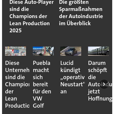
Diese Auto-Player
Die größten
sind die
Sparmaßnahmen
Champions der
der Autoindustrie
Lean Production
im Überblick
2025
Puebla
Lucid
Darum
Das
ehmen
macht
kündigt
schöpft
weltweit
sich
„operativen
die
Produkti
ns
bereit
Neustart“
Autoindustrie
von
für den
an
jetzt
BMW
VW
Hoffnung
on
Golf