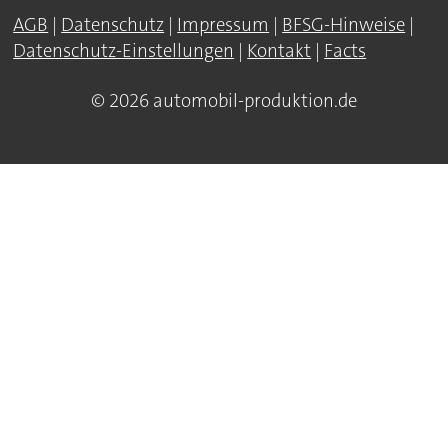
AGB
|
Datenschutz
|
Impressum
|
BFSG-Hinweise
|
Datenschutz-Einstellungen
|
Kontakt
|
Facts
© 2026 automobil-produktion.de