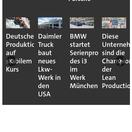
Deutsche
Daimler
BMW
Diese
Produktion
Truck
startet
Unterne
auf
baut
Serienproduktion
sind die
stabilem
neues
des i3
Champion
Kurs
Lkw-
im
der
Werk in
Werk
Lean
den
München
Productio
USA