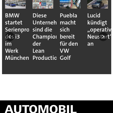
BMW
Diese
Puebla
Lucid
startet
Unternehmen
macht
kündigt
Serienproduktion
sind die
sich
„operativ
des i3
Champions
bereit
Neustart“
im
der
für den
an
Werk
Lean
VW
München
Production
Golf