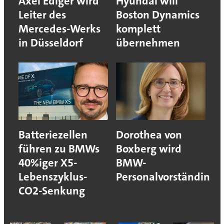
Axel Ediger wird
Hyundai will
Leiter des
Boston Dynamics
Mercedes-Werks
komplett
in Düsseldorf
übernehmen
Batteriezellen
Dorothea von
führen zu BMWs
Boxberg wird
40%iger X5-
BMW-
Lebenszyklus-
Personalvorständin
CO2-Senkung