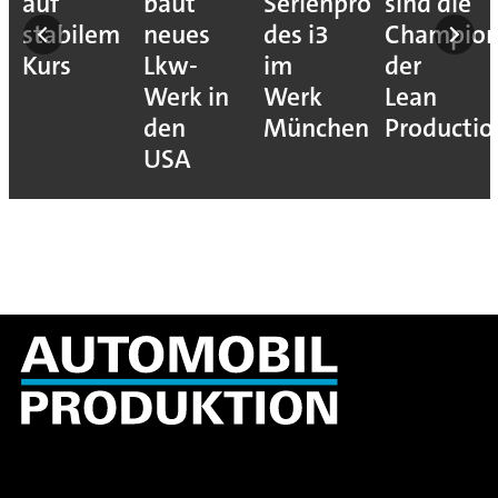
auf
baut
Serienproduktion
sind die
stabilem
neues
des i3
Champion
Kurs
Lkw-
im
der
Werk in
Werk
Lean
den
München
Productio
USA