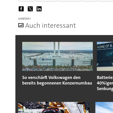
ANZEIGE
A
uch interessant
So verschärft Volkswagen den
Batteri
bereits begonnenen Konzernumbau
40%iger
Senkun