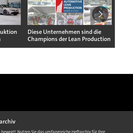
duktion
Diese Unternehmen sind die
Puebl
n
Champions der Lean Production
VW G
archiv
e bewegt! Nutzen Sie das umfangreiche Heftarchiv für Ihre