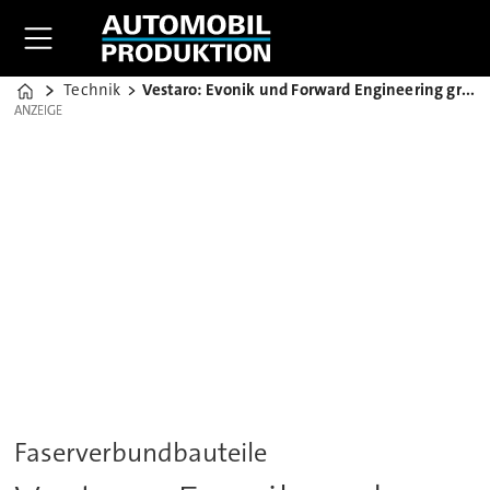
Technik
Vestaro: Evonik und Forward Engineering gründen JV
Home
ANZEIGE
ANZEIGE
Faserverbundbauteile