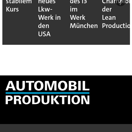
stabilem
neues
des i3
Champion
Kurs
Lkw-
im
der
Werk in
Werk
Lean
den
München
Productio
USA