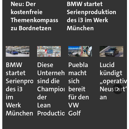
Neu: Der
BMW startet
kostenfreie
Serienproduktion
Themenkompass
des i3 im Werk
zu Bordnetzen
München
BMW
Diese
Puebla
Lucid
startet
Unternehmen
macht
kündigt
Serienproduktion
sind die
sich
„operativ
des i3
Champions
bereit
Neustart“
im
der
für den
an
Werk
Lean
VW
München
Production
Golf