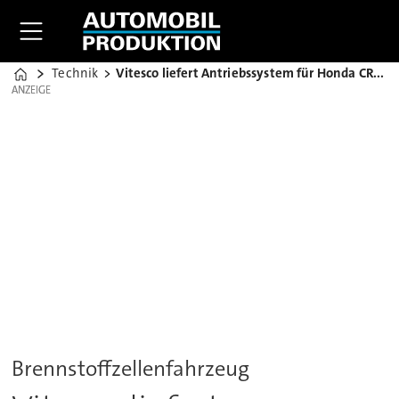
Technik
Vitesco liefert Antriebssystem für Honda CR-V e:FCEV
Home
ANZEIGE
ANZEIGE
Brennstoffzellenfahrzeug