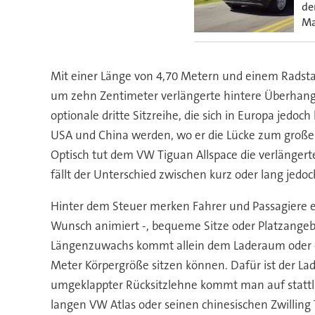
de
Ma
Mit einer Länge von 4,70 Metern und einem Radsta
um zehn Zentimeter verlängerte hintere Überhang s
optionale dritte Sitzreihe, die sich in Europa jed
USA und China werden, wo er die Lücke zum großen 
Optisch tut dem VW Tiguan Allspace die verlänger
fällt der Unterschied zwischen kurz oder lang jedo
Hinter dem Steuer merken Fahrer und Passagiere e
Wunsch animiert -, bequeme Sitze oder Platzangebot
Längenzuwachs kommt allein dem Laderaum oder eine
Meter Körpergröße sitzen können. Dafür ist der Lade
umgeklappter Rücksitzlehne kommt man auf stattlich
langen VW Atlas oder seinen chinesischen Zwilling