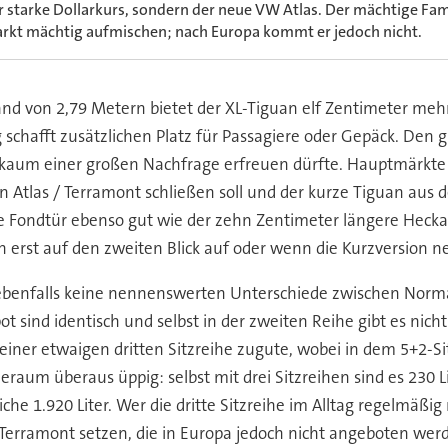
r starke Dollarkurs, sondern der neue VW Atlas. Der mächtige Fam
rkt mächtig aufmischen; nach Europa kommt er jedoch nicht.
nd von 2,79 Metern bietet der XL-Tiguan elf Zentimeter meh
chafft zusätzlichen Platz für Passagiere oder Gepäck. Den g
och kaum einer großen Nachfrage erfreuen dürfte. Hauptmärkte
Atlas / Terramont schließen soll und der kurze Tiguan aus d
te Fondtür ebenso gut wie der zehn Zentimeter längere Heck
ch erst auf den zweiten Blick auf oder wenn die Kurzversion n
benfalls keine nennenswerten Unterschiede zwischen Normal
 sind identisch und selbst in der zweiten Reihe gibt es nich
r etwaigen dritten Sitzreihe zugute, wobei in dem 5+2-Sitz
raum überaus üppig: selbst mit drei Sitzreihen sind es 230 Li
e 1.920 Liter. Wer die dritte Sitzreihe im Alltag regelmäßig
 Terramont setzen, die in Europa jedoch nicht angeboten wer