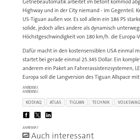
Getriebeautomatik arbeitet im betont kommod abg
Highway und in der City niemand - im Gegenteil. K
US-Tiguan außen vor. Es soll allein ein 186 PS sta
solide, jedoch alles andere als dynamisch unterweg
Höchstgeschwindigkeit von 180 km/h. die Europa-Ve
Dafür macht in den kostensensiblen USA einmal meh
startet bei gerade einmal 25.345 Dollar. Ein komple
anderem ein Paket an Fahrerassistenzsystemen, LED
Europa soll die Langversion des Tiguan Allspace mi
ANZEIGE
ANZEIGE
KODIAQ
ATLAS
TIGUAN
TECHNIK
VOLKSWA
ANZEIGE
A
uch interessant