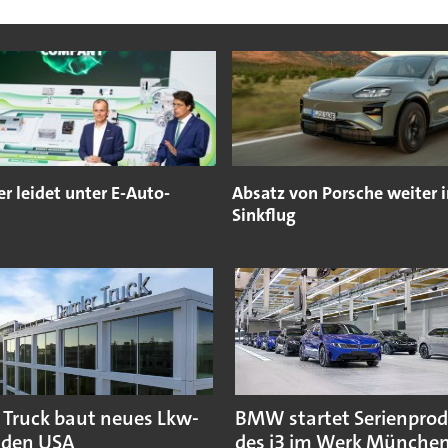
er leidet unter E-Auto-
Absatz von Porsche weiter 
Sinkflug
 Truck baut neues Lkw-
BMW startet Serienpro
 den USA
des i3 im Werk Münche