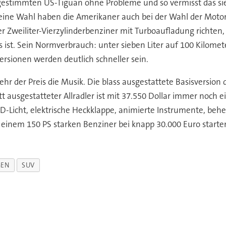
estimmten US-Tiguan ohne Probleme und so vermisst das sie
eine Wahl haben die Amerikaner auch bei der Wahl der Motori
rker Zweiliter-Vierzylinderbenziner mit Turboaufladung richt
s ist. Sein Normverbrauch: unter sieben Liter auf 100 Kilomet
rsionen werden deutlich schneller sein.
r der Preis die Musik. Die blass ausgestattete Basisversion 
tt ausgestatteter Allradler ist mit 37.550 Dollar immer noch e
-Licht, elektrische Heckklappe, animierte Instrumente, behei
t einem 150 PS starken Benziner bei knapp 30.000 Euro starte
GEN
SUV