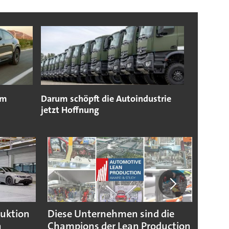
im
Darum schöpft die Autoindustrie
jetzt Hoffnung
duktion
Diese Unternehmen sind die
Puebl
n
Champions der Lean Production
VW G