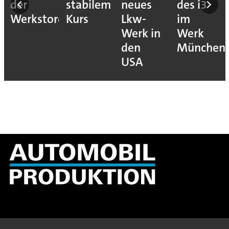
der
stabilem
neues
des i3
Werkstore
Kurs
Lkw-
im
Werk in
Werk
den
München
USA