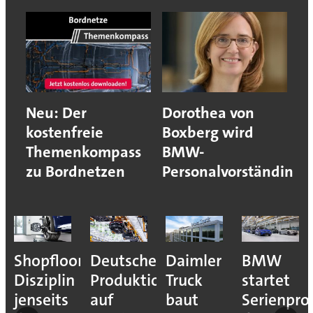
Neu: Der
Dorothea von
kostenfreie
Boxberg wird
Themenkompass
BMW-
zu Bordnetzen
Personalvorständin
Shopfloor-
Deutsche
Daimler
BMW
Disziplin
Produktion
Truck
startet
jenseits
auf
baut
Serienpro