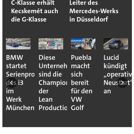
C-Klasse erhält
Leiter des
Kecskemét auch
Mercedes-Werks
die G-Klasse
in Düsseldorf
BMW
Diese
Puebla
Lucid
startet
Unternehmen
macht
kündigt
Serienproduktion
sind die
sich
„operativ
des i3
Champions
bereit
Neustart“
im
der
für den
an
Werk
Lean
VW
München
Production
Golf