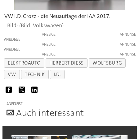
VW I.D. Crozz - die Neuauflage der IAA 2017.
(Bild: Volkswagen)
ANZEIGE
ANZEIGE
ANZEIGE
ANZEIGE
ANZEIGE
ELEKTROAUTO
HERBERT DIESS
WOLFSBURG
VW
TECHNIK
I.D.
ANZEIGE
A
uch interessant