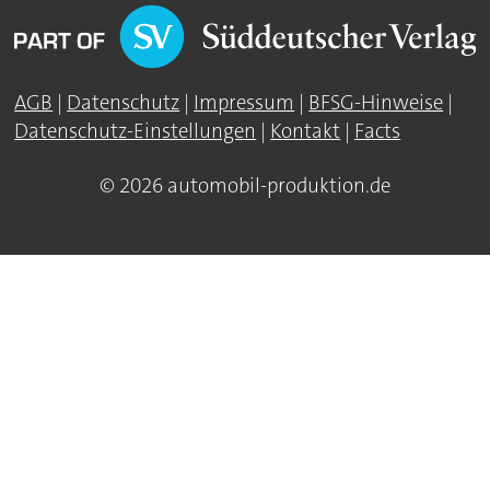
AGB
|
Datenschutz
|
Impressum
|
BFSG-Hinweise
|
Datenschutz-Einstellungen
|
Kontakt
|
Facts
© 2026 automobil-produktion.de