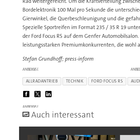
Rad weitergereicht. Um die Kraftverteilung zwische
Bordelektronik 100 Mal pro Sekunde die unterschie
Gierwinkel, die Querbeschleunigung und die gefa
Spezielle Sportreifen im Format 235 / 35 R 19 unte
der Ford Focus RS auf dem Genfer Automobilsalon. 
leistungsstarken Premiumkonkurrenten, die wohl a
Stefan Grundhoff; press-inform
ANZEIGE
ANZE
ALLRADANTRIEB
TECHNIK
FORD FOCUS RS
AUD
ANZEIGE
A
uch interessant