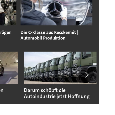
prägen
Die C-Klasse aus Kecskemét |
Automobil Produktion
en
Darum schöpft die
Das w
Autoindustrie jetzt Hoffnung
Prod