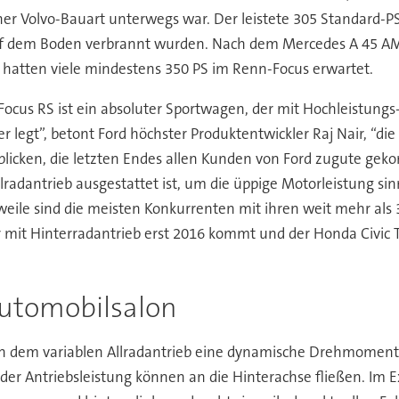
her Volvo-Bauart unterwegs war. Der leistete 305 Standard-PS 
auf dem Boden verbrannt wurden. Nach dem Mercedes A 45 AM
hatten viele mindestens 350 PS im Renn-Focus erwartet.
Focus RS ist ein absoluter Sportwagen, der mit Hochleistung
 legt”, betont Ford höchster Produktentwickler Raj Nair, “die
blicken, die letzten Endes allen Kunden von Ford zugute geko
lradantrieb ausgestattet ist, um die üppige Motorleistung si
eile sind die meisten Konkurrenten mit ihren weit mehr als 
it Hinterradantrieb erst 2016 kommt und der Honda Civic Ty
Automobilsalon
eben dem variablen Allradantrieb eine dynamische Drehmomen
r Antriebsleistung können an die Hinterachse fließen. Im Ext