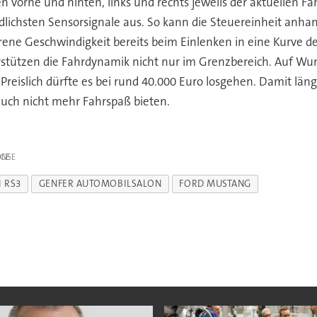
n vorne und hinten, links und rechts jeweils der aktuellen Fa
dlichsten Sensorsignale aus. So kann die Steuereinheit anha
hrene Geschwindigkeit bereits beim Einlenken in eine Kurve
rstützen die Fahrdynamik nicht nur im Grenzbereich. Auf Wuns
Preislich dürfte es bei rund 40.000 Euro losgehen. Damit lä
uch nicht mehr Fahrspaß bieten.
IGE
I RS3
GENFER AUTOMOBILSALON
FORD MUSTANG