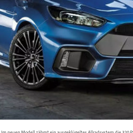
 Im neuen Modell zähmt ein ausgeklügeltes Allradsystem die 320 Pf