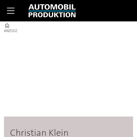
Home
ANZEIGE
ANZEIGE
Christian
Klein
-
Automobil
Produktion
Christian Klein