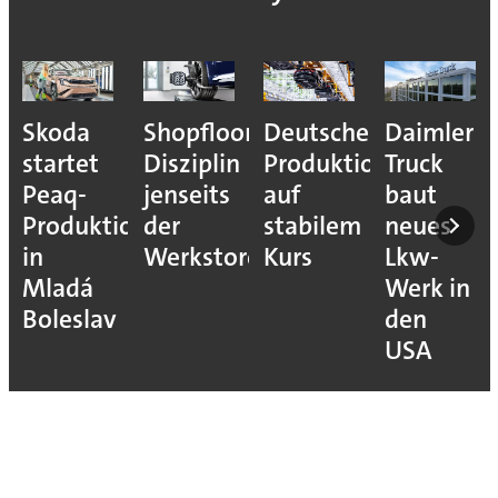
Skoda
Shopfloor-
Deutsche
Daimler
startet
Disziplin
Produktion
Truck
Peaq-
jenseits
auf
baut
Produktion
der
stabilem
neues
in
Werkstore
Kurs
Lkw-
Mladá
Werk in
Boleslav
den
USA