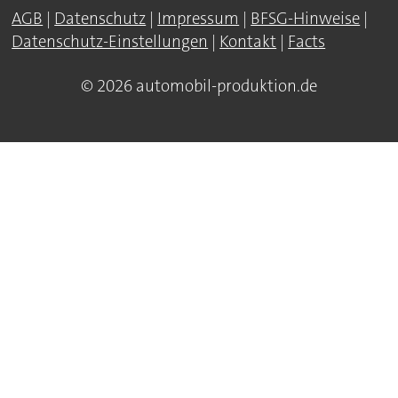
AGB
|
Datenschutz
|
Impressum
|
BFSG-Hinweise
|
Datenschutz-Einstellungen
|
Kontakt
|
Facts
© 2026 automobil-produktion.de