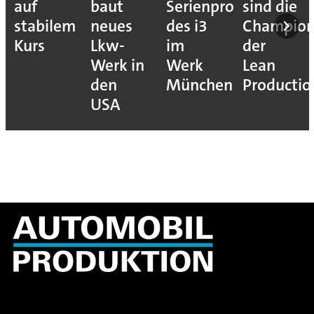
auf
baut
Serienproduktion
sind die
stabilem
neues
des i3
Champion
Kurs
Lkw-
im
der
Werk in
Werk
Lean
den
München
Productio
USA