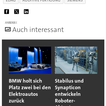
EDAG
ADDITIVE FERTIGUNG
SIEMENS
ANZEIGE
A
uch interessant
BMW holt sich
Stabilus und
Platz zwei bei den
Synapticon
Elektroautos
entwickeln
zurück
Roboter-