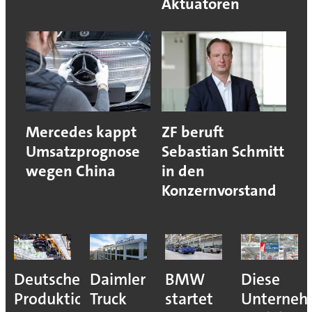
Aktuatoren
Mercedes kappt
ZF beruft
Umsatzprognose
Sebastian Schmitt
wegen China
in den
Konzernvorstand
Deutsche
Daimler
BMW
Diese
Produktion
Truck
startet
Unterne