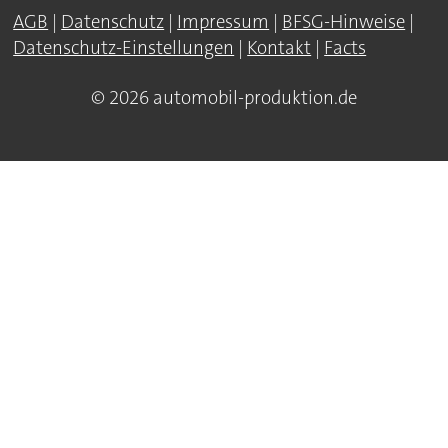
AGB
|
Datenschutz
|
Impressum
|
BFSG-Hinweise
|
Datenschutz-Einstellungen
|
Kontakt
|
Facts
© 2026 automobil-produktion.de