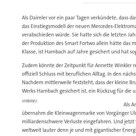
Als Daimler vor ein paar Tagen verkündete, dass 
das Einstiegsmodell der neuen Mercedes-Elektroma
verabschieden würde. Sie hatte sich die letzten Ja
der Produktion des Smart Fortwo allein hätte das m
Klasse, ist Hambach auf Jahre gesichert und hat s
Zudem könnte der Zeitpunkt für Annette Winkler rein
offiziell Schluss mit beruflichen Alltag. In den näc
Nachdem mittlerweile feststeht, dass der kleine Br
Werks Hambach gesichert ist, ein Rückzug für die 
ANZEIGE
Als A
übernahm die Kleinwagenmarke von Vorgänger Ulrich
milliardenschwere Verluste eingefahren. Und jetz
weltweit lauter denn je und mit gigantischer Energ