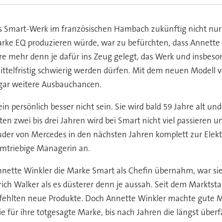
das Smart-Werk im französischen Hambach zukünftig nicht nu
rke EQ produzieren würde, war zu befürchten, dass Annette 
hre mehr denn je dafür ins Zeug gelegt, das Werk und insbeso
ittelfristig schwierig werden dürfen. Mit dem neuen Modell v
ogar weitere Ausbauchancen.
 persönlich besser nicht sein. Sie wird bald 59 Jahre alt un
hsten zwei bis drei Jahren wird bei Smart nicht viel passieren 
uder von Mercedes in den nächsten Jahren komplett zur Elektr
umtriebige Managerin an.
nnette Winkler die Marke Smart als Chefin übernahm, war si
 Walker als es düsterer denn je aussah. Seit dem Marktstart
t fehlten neue Produkte. Doch Annette Winkler machte gute
ie für ihre totgesagte Marke, bis nach Jahren die längst über