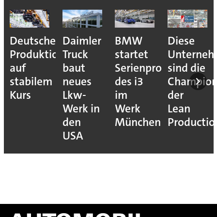
Deutsche
Daimler
BMW
Diese
Produktion
Truck
startet
Unterne
auf
baut
Serienproduktion
sind die
stabilem
neues
des i3
Champion
Kurs
Lkw-
im
der
Werk in
Werk
Lean
den
München
Productio
USA