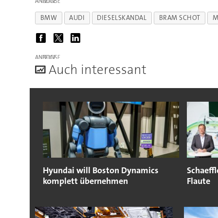
ANZEIGE
BMW
AUDI
DIESELSKANDAL
BRAM SCHOT
M
ANZEIGE
A
uch interessant
Hyundai will Boston Dynamics
Schaeffl
komplett übernehmen
Flaute