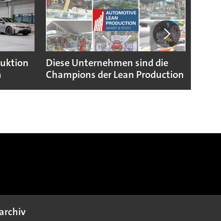
duktion
Diese Unternehmen sind die
Puebl
n
Champions der Lean Production
VW G
archiv