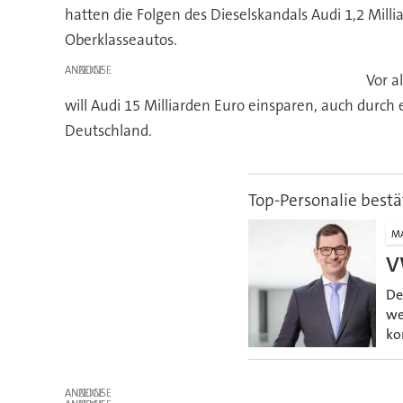
hatten die Folgen des Dieselskandals Audi 1,2 Mil
Oberklasseautos.
ANZEIGE
Vor a
will Audi 15 Milliarden Euro einsparen, auch durch
Deutschland.
Top-Personalie bestä
M
V
De
we
ko
ANZEIGE