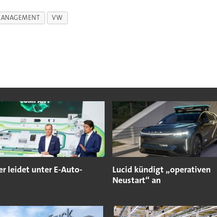
ANAGEMENT
VW
er leidet unter E-Auto-
Lucid kündigt „operativen
Neustart“ an