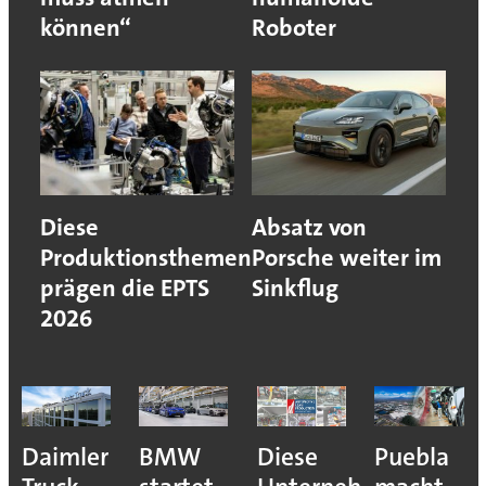
können“
Roboter
Diese
Absatz von
Produktionsthemen
Porsche weiter im
prägen die EPTS
Sinkflug
2026
e
Daimler
BMW
Diese
Puebla