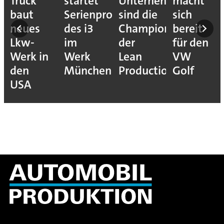
ion
Truck
startet
Unternehmen
macht
baut
Serienproduktion
sind die
sich
neues
des i3
Champions
bereit
Lkw-
im
der
für den
Werk in
Werk
Lean
VW
den
München
Production
Golf
USA