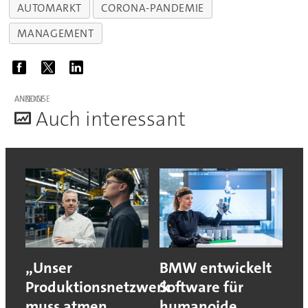
AUTOMARKT
CORONA-PANDEMIE
MANAGEMENT
ANZEIGE
A
uch interessant
„Unser
BMW entwickelt
Produktionsnetzwerk
Software für
muss atmen
humanoide