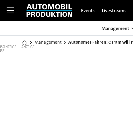
Events
Livestreams
Management
Management
Autonomes Fahren: Osram will st
Home
ANZEIGE
ANZEIGE