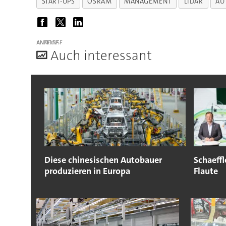
START-UPS
OSRAM
MANAGEMENT
LIDAR
AU
ANZEIGE
A
uch interessant
Diese chinesischen Autobauer
Schaeffl
produzieren in Europa
Flaute