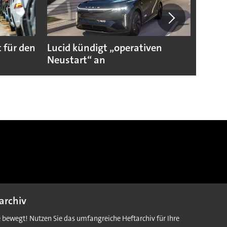
 für den
Lucid kündigt „operativen
Darum
Neustart“ an
Autoi
archiv
e bewegt! Nutzen Sie das umfangreiche Heftarchiv für Ihre