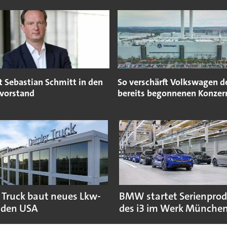
t Sebastian Schmitt in den
So verschärft Volkswagen d
vorstand
bereits begonnenen Konze
 Truck baut neues Lkw-
BMW startet Serienpro
 den USA
des i3 im Werk Münche