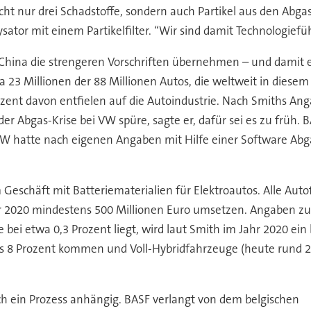
ht nur drei Schadstoffe, sondern auch Partikel aus den Abgas
ator mit einem Partikelfilter. “Wir sind damit Technologiefüh
hina die strengeren Vorschriften übernehmen – und damit eb
23 Millionen der 88 Millionen Autos, die weltweit in diesem
zent davon entfielen auf die Autoindustrie. Nach Smiths Anga
r Abgas-Krise bei VW spüre, sagte er, dafür sei es zu früh. B
VW hatte nach eigenen Angaben mit Hilfe einer Software Abg
Geschäft mit Batteriematerialien für Elektroautos. Alle Auto
ahr 2020 mindestens 500 Millionen Euro umsetzen. Angaben zu
 bei etwa 0,3 Prozent liegt, wird laut Smith im Jahr 2020 ein
bis 8 Prozent kommen und Voll-Hybridfahrzeuge (heute rund 2
och ein Prozess anhängig. BASF verlangt von dem belgischen