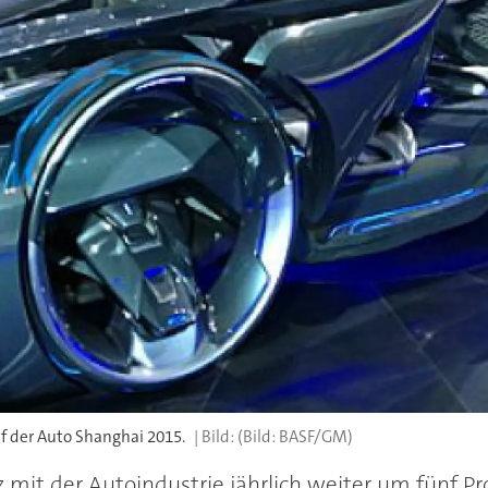
f der Auto Shanghai 2015.
(Bild: BASF/GM)
mit der Autoindustrie jährlich weiter um fünf Pro