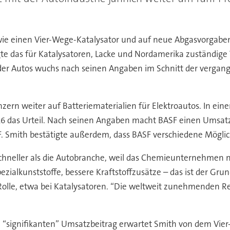
ie einen Vier-Wege-Katalysator und auf neue Abgasvorgabe
gte das für Katalysatoren, Lacke und Nordamerika zuständige
er Autos wuchs nach seinen Angaben im Schnitt der vergange
rn weiter auf Batteriematerialien für Elektroautos. In ein
016 das Urteil. Nach seinen Angaben macht BASF einen Umsatz
F. Smith bestätigte außerdem, dass BASF verschiedene Möglichk
chneller als die Autobranche, weil das Chemieunternehmen n
ezialkunststoffe, bessere Kraftstoffzusätze – das ist der Gr
ße Rolle, etwa bei Katalysatoren. “Die weltweit zunehmende
 “signifikanten” Umsatzbeitrag erwartet Smith von dem Vie