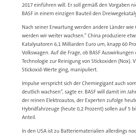
2017 einführen will. Er soll gemäß den Vorgaben nic
BASF in einem einzigen Bauteil den Dreiwegekatalys
Nach seiner Erwartung werden andere Länder wie C
werden wir weiter wachsen.” China produziere etwa 
Katalysatoren 6,1 Milliarden Euro um, knapp 60 Pro
Volkswagen. Auf die Frage, ob BASF Auswirkungen de
Technologie zur Reinigung von Stickoxiden (Nox). 
Stickoxid-Werte ging, manipuliert.
Impulse verspricht sich der Chemiegigant auch vom 
deutlich wachsen”, sagte er. BASF will damit im J
der reinen Elektroautos, der Experten zufolge heute
Hybridfahrzeuge (heute 0,2 Prozent) sollen auf 5 
Anteil.
In den USA ist zu Batteriematerialien allerdings n