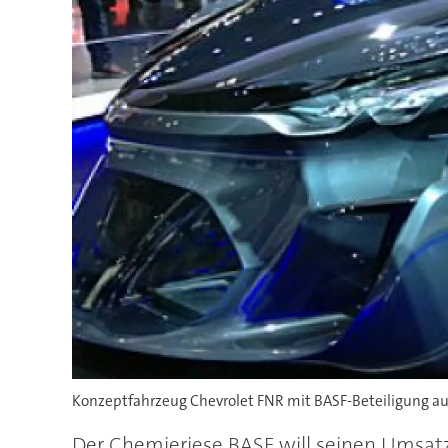
Konzeptfahrzeug Chevrolet FNR mit BASF-Beteiligung au
Der Chemieriese BASF will seinen Umsatz 