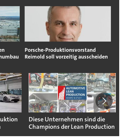
en
Porsche-Produktionsvorstand
rnumbau
Reimold soll vorzeitig ausscheiden
duktion
Diese Unternehmen sind die
Puebl
n
Champions der Lean Production
VW G