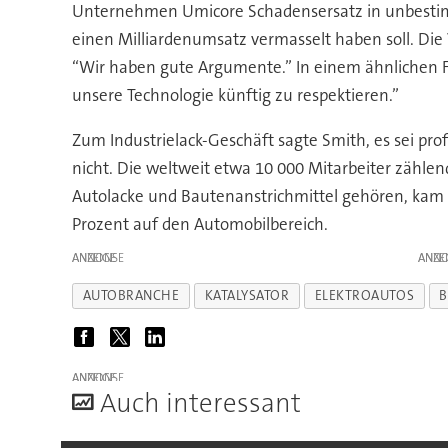
Unternehmen Umicore Schadensersatz in unbestimm
einen Milliardenumsatz vermasselt haben soll. Di
“Wir haben gute Argumente.” In einem ähnlichen Fa
unsere Technologie künftig zu respektieren.”
Zum Industrielack-Geschäft sagte Smith, es sei pro
nicht. Die weltweit etwa 10 000 Mitarbeiter zähle
Autolacke und Bautenanstrichmittel gehören, kam 20
Prozent auf den Automobilbereich.
ANZEIGE
ANZE
AUTOBRANCHE
KATALYSATOR
ELEKTROAUTOS
B
ANZEIGE
A
uch interessant