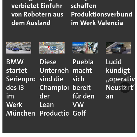
verbietet Einfuhr
schaffen
von Robotern aus
Produktionsverbund
dem Ausland
im Werk Valencia
BMW
Diese
Puebla
Lucid
startet
Unternehmen
macht
kündigt
Serienproduktion
sind die
sich
„operativ
des i3
Champions
bereit
Neustart“
im
der
für den
an
Werk
Lean
VW
München
Production
Golf