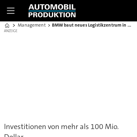
Management
BMW baut neues Logistikzentrum in Südkorea
Home
ANZEIGE
ANZEIGE
Investitionen von mehr als 100 Mio.
Dollar