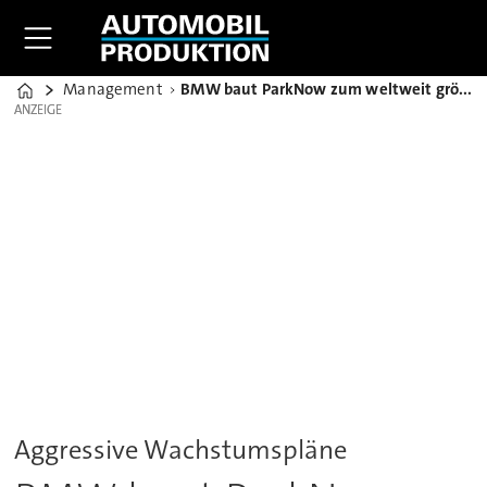
Management
BMW baut ParkNow zum weltweit größten Parkraum-Händler aus
Home
ANZEIGE
ANZEIGE
Aggressive Wachstumspläne