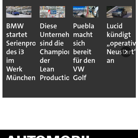
BMW
Diese
Puebla
Lucid
startet
Unternehmen
macht
kündigt
Serienproduktion
sind die
sich
„operativ
des i3
Champions
bereit
Neustart“
im
der
für den
an
Werk
Lean
VW
München
Production
Golf