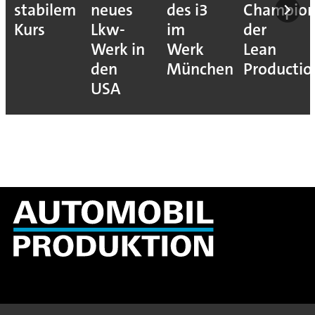
stabilem
neues
des i3
Champion
Kurs
Lkw-
im
der
Werk in
Werk
Lean
den
München
Productio
USA