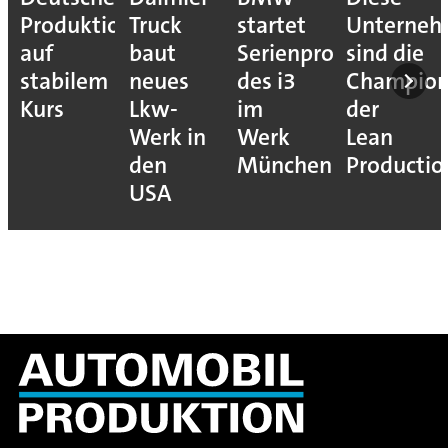
Produktion
Truck
startet
Unterne
auf
baut
Serienproduktion
sind die
stabilem
neues
des i3
Champion
Kurs
Lkw-
im
der
Werk in
Werk
Lean
den
München
Productio
USA