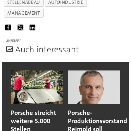
STELLENABBAU
AUTOINDUSTRIE
MANAGEMENT
ANZEIGE
A
uch interessant
Porsche streicht
Porsche-
weitere 5.000
Produktionsvorstand
Stellen
Reimold soll