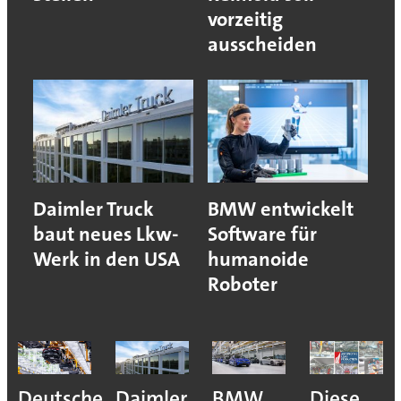
vorzeitig
ausscheiden
Daimler Truck
BMW entwickelt
baut neues Lkw-
Software für
Werk in den USA
humanoide
Roboter
Deutsche
Daimler
BMW
Diese