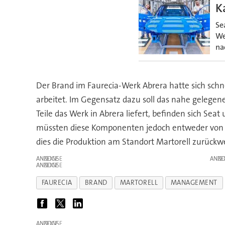
K
Se
We
na
Der Brand im Faurecia-Werk Abrera hatte sich schnel
arbeitet. Im Gegensatz dazu soll das nahe gelegene
Teile das Werk in Abrera liefert, befinden sich Se
müssten diese Komponenten jedoch entweder von e
dies die Produktion am Standort Martorell zurückwe
ANZEIGE
ANZE
ANZEIGE
FAURECIA
BRAND
MARTORELL
MANAGEMENT
ANZEIGE