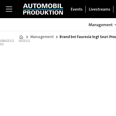
Events
Livestreams
Management
Management
Brand bei Faurecia legt Seat-Pr
Home
ANZEIGE
ANZEIGE