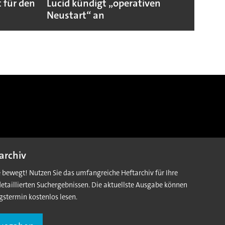
 für den
Lucid kündigt „operativen
Darum
Neustart“ an
Autoi
archiv
e bewegt! Nutzen Sie das umfangreiche Heftarchiv für Ihre
detaillierten Suchergebnissen. Die aktuellste Ausgabe können
gstermin kostenlos lesen.