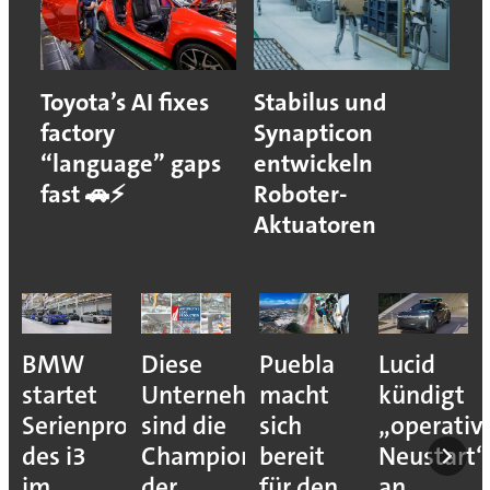
Toyota’s AI fixes
Stabilus und
factory
Synapticon
“language” gaps
entwickeln
fast 🚗⚡
Roboter-
Aktuatoren
BMW
Diese
Puebla
Lucid
startet
Unternehmen
macht
kündigt
Serienproduktion
sind die
sich
„operativ
des i3
Champions
bereit
Neustart“
im
der
für den
an