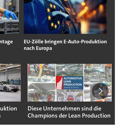
ntage
EU-Zölle bringen E-Auto-Produktion
nach Europa
duktion
Diese Unternehmen sind die
Puebl
n
Champions der Lean Production
VW G