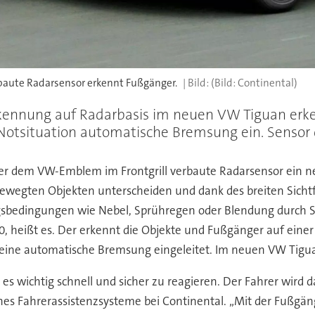
aute Radarsensor erkennt Fußgänger.
(Bild: Continental)
ennung auf Radarbasis im neuen VW Tiguan erke
 Notsituation automatische Bremsung ein. Sensor
inter dem VW-Emblem im Frontgrill verbaute Radarsensor ein 
bewegten Objekten unterscheiden und dank des breiten Sich
gsbedingungen wie Nebel, Sprühregen oder Blendung durch S
0, heißt es. Der erkennt die Objekte und Fußgänger auf eine
ar eine automatische Bremsung eingeleitet. Im neuen VW Tigu
t es wichtig schnell und sicher zu reagieren. Der Fahrer wird 
iches Fahrerassistenzsysteme bei Continental. „Mit der Fußgä