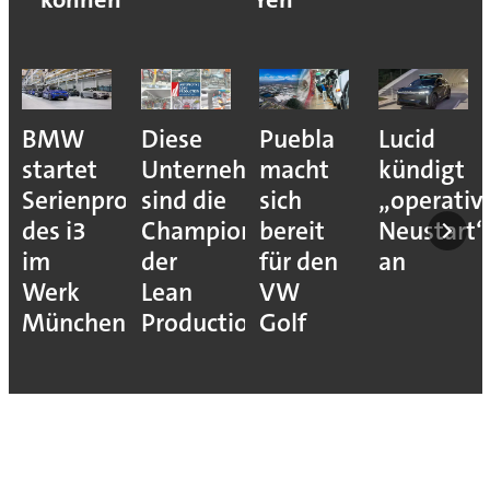
BMW
Diese
Puebla
Lucid
startet
Unternehmen
macht
kündigt
Serienproduktion
sind die
sich
„operativ
des i3
Champions
bereit
Neustart“
im
der
für den
an
Werk
Lean
VW
München
Production
Golf