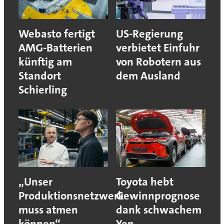
Webasto fertigt
US-Regierung
AMG-Batterien
verbietet Einfuhr
künftig am
von Robotern aus
Standort
dem Ausland
Schierling
„Unser
Toyota hebt
Produktionsnetzwerk
Gewinnprognose
muss atmen
dank schwachem
können“
Yen