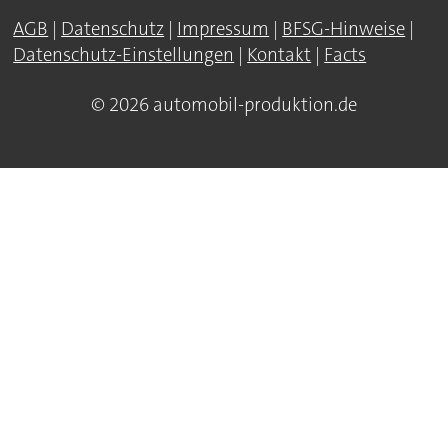
AGB
|
Datenschutz
|
Impressum
|
BFSG-Hinweise
|
Datenschutz-Einstellungen
|
Kontakt
|
Facts
© 2026 automobil-produktion.de