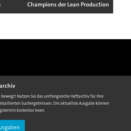
n
Champions der Lean Production
VW G
archiv
e bewegt! Nutzen Sie das umfangreiche Heftarchiv für Ihre
detaillierten Suchergebnissen. Die aktuellste Ausgabe können
gstermin kostenlos lesen.
Ausgaben