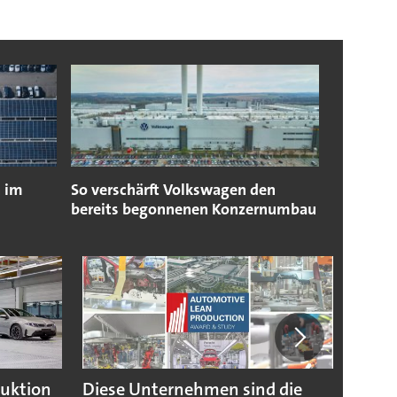
n im
So verschärft Volkswagen den
bereits begonnenen Konzernumbau
duktion
Diese Unternehmen sind die
Puebl