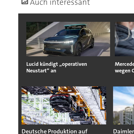
A
uch interessant
Lucid kündigt „operativen
Mercede
Neustart“ an
wegen C
Deutsche Produktion auf
Daimler