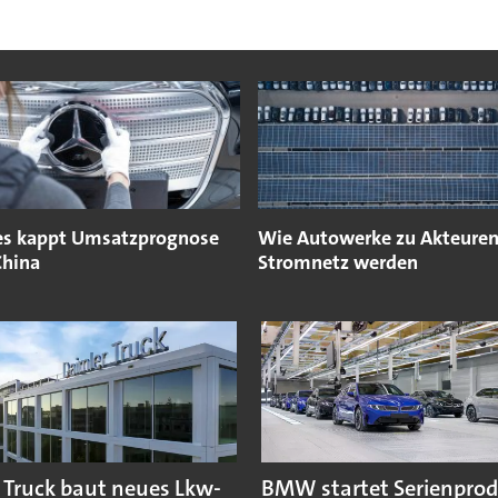
s kappt Umsatzprognose
Wie Autowerke zu Akteure
hina
Stromnetz werden
 Truck baut neues Lkw-
BMW startet Serienpro