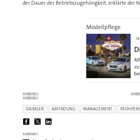
der Dauer der Betriebszugehörigkeit, erklärte der
Modellpflege
TE
D
Al
si
be
ANZEIGE
ANZE
ANZEIGE
DAIMLER
ABFINDUNG
MANAGEMENT
FRÜHPEN
ANZEIGE