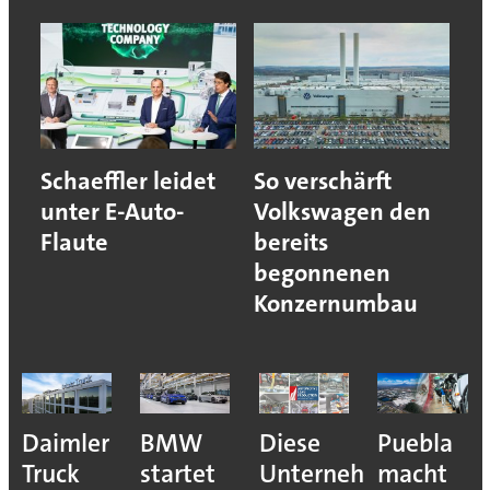
Schaeffler leidet
So verschärft
unter E-Auto-
Volkswagen den
Flaute
bereits
begonnenen
Konzernumbau
e
Daimler
BMW
Diese
Puebla
ion
Truck
startet
Unternehmen
macht