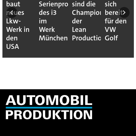
baut
Serienproduktion
sind die
sich
neues
des i3
Champions
bereit
Lkw-
im
der
für den
Werk in
Werk
Lean
VW
den
München
Production
Golf
USA