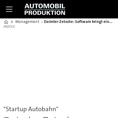
Management
Daimler-Zetsche: Software bringt einen nicht von A nach B
Home
ANZEIGE
ANZEIGE
"Startup Autobahn"