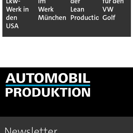
Lkw-
im
der
für den
Werk in
Werk
Lean
VW
den
München
Production
Golf
USA
Newsletter