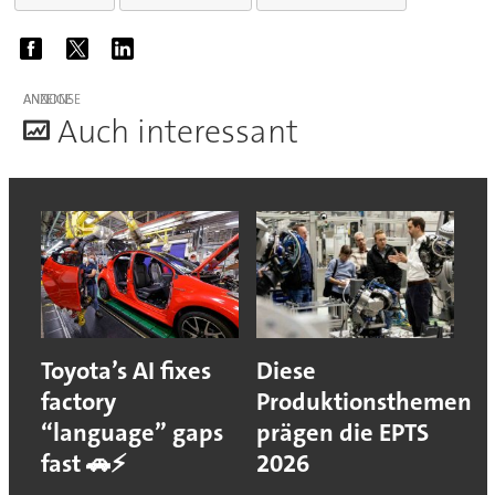
ANZEIGE
A
uch interessant
Toyota’s AI fixes
Diese
factory
Produktionsthemen
“language” gaps
prägen die EPTS
fast 🚗⚡
2026