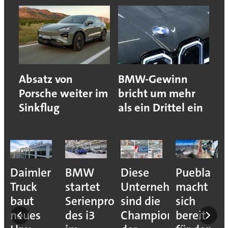
Absatz von
BMW-Gewinn
Porsche weiter im
bricht um mehr
Sinkflug
als ein Drittel ein
e
Daimler
BMW
Diese
Puebla
ion
Truck
startet
Unternehmen
macht
baut
Serienproduktion
sind die
sich
neues
des i3
Champions
bereit