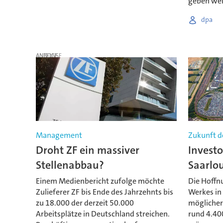
geben we
dpa
ANZEIGE
Management
Zukunft de
Droht ZF ein massiver
Investo
Stellenabbau?
Saarlou
Einem Medienbericht zufolge möchte
Die Hoffnu
Zulieferer ZF bis Ende des Jahrzehnts bis
Werkes in 
zu 18.000 der derzeit 50.000
möglicher
Arbeitsplätze in Deutschland streichen.
rund 4.40