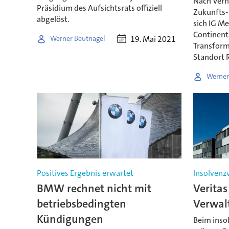
Nach Verh
Präsidium des Aufsichtsrats offiziell
Zukunfts-
abgelöst.
sich IG Me
Continenta
19. Mai 2021
Werner Beutnagel
Transform
Standort R
Werner
Positives Ergebnis erwartet
Insolvenz
BMW rechnet nicht mit
Veritas
betriebsbedingten
Verwal
Kündigungen
Beim insol