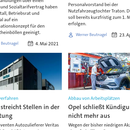
andlungen über einen
Personalvorstand bei der
 und Sozialtarifvertrag haben
Nutzfahrzeugtochter Traton. De
tall, Betriebsrat und
soll bereits kurzfristig zum 1. 
l auf ein
erfolgen.
ationskonzept für den
heinböllen geeinigt.
23. A
Werner Beutnagel
4. Mai 2021
 Beutnagel
verfahren
Abbau von Arbeitsplätzen
 streicht Stellen in der
Opel schließt Kündig
tung
nicht mehr aus
venten Autozulieferer Veritas
Wegen der bisher niedrigen Ak