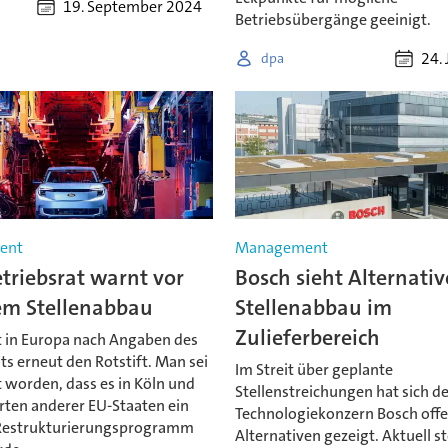
19. September 2024
Betriebsübergänge geeinigt.
24. 
dpa
ent
Management
triebsrat warnt vor
Bosch sieht Alternati
em Stellenabbau
Stellenabbau im
Zulieferbereich
t in Europa nach Angaben des
ts erneut den Rotstift. Man sei
Im Streit über geplante
 worden, dass es in Köln und
Stellenstreichungen hat sich d
rten anderer EU-Staaten ein
Technologiekonzern Bosch offe
Restrukturierungsprogramm
Alternativen gezeigt. Aktuell s