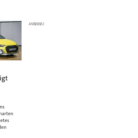
ANZEIGE
igt
ens
harten
tetes
den