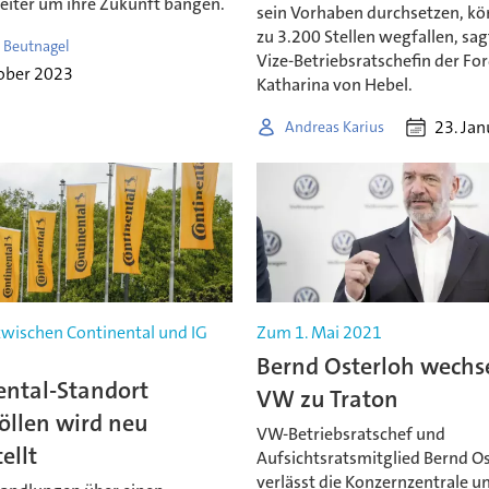
iter um ihre Zukunft bangen.
sein Vorhaben durchsetzen, kö
zu 3.200 Stellen wegfallen, sag
 Beutnagel
Vize-Betriebsratschefin der Fo
ober 2023
Katharina von Hebel.
23. Ja
Andreas Karius
zwischen Continental und IG
Zum 1. Mai 2021
Bernd Osterloh wechs
ental-Standort
VW zu Traton
öllen wird neu
VW-Betriebsratschef und
ellt
Aufsichtsratsmitglied Bernd O
verlässt die Konzernzentrale u