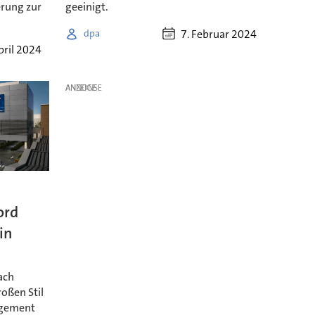
erung zur
geeinigt.
7. Februar 2024
dpa
pril 2024
ANZEIGE
ord
in
ach
oßen Stil
agement