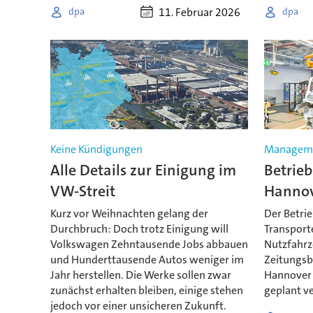
11. Februar 2026
dpa
dpa
Keine Kündigungen
Managem
Alle Details zur Einigung im
Betrie
VW-Streit
Hannov
Kurz vor Weihnachten gelang der
Der Betri
Durchbruch: Doch trotz Einigung will
Transport
Volkswagen Zehntausende Jobs abbauen
Nutzfahrz
und Hunderttausende Autos weniger im
Zeitungsb
Jahr herstellen. Die Werke sollen zwar
Hannover g
zunächst erhalten bleiben, einige stehen
geplant v
jedoch vor einer unsicheren Zukunft.