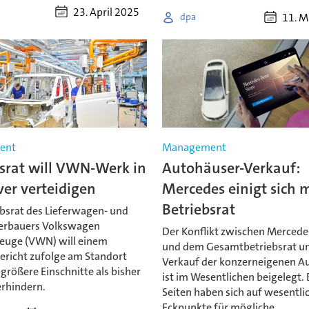
23. April 2025
11. M
dpa
ent
Management
bsrat will VWN-Werk in
Autohäuser-Verkauf:
er verteidigen
Mercedes einigt sich m
Betriebsrat
ebsrat des Lieferwagen- und
erbauers Volkswagen
Der Konflikt zwischen Merced
euge (VWN) will einem
und dem Gesamtbetriebsrat u
ericht zufolge am Standort
Verkauf der konzerneigenen A
rößere Einschnitte als bisher
ist im Wesentlichen beigelegt. 
erhindern.
Seiten haben sich auf wesentli
Eckpunkte für mögliche