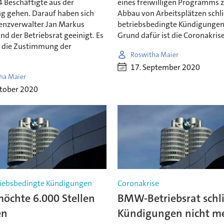
 Beschäftigte aus der
eines freiwilligen Programms
g gehen. Darauf haben sich
Abbau von Arbeitsplätzen schl
venzverwalter Jan Markus
betriebsbedingte Kündigungen 
nd der Betriebsrat geeinigt. Es
Grund dafür ist die Coronakrise
h die Zustimmung der
Roswitha Maier
.
17. September 2020
ha Maier
ktober 2020
iebsbedingte Kündigungen
Coronakrise
chte 6.000 Stellen
BMW-Betriebsrat schl
en
Kündigungen nicht m