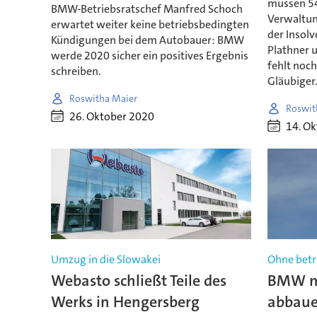
müssen 54
BMW-Betriebsratschef Manfred Schoch
Verwaltun
erwartet weiter keine betriebsbedingten
der Insol
Kündigungen bei dem Autobauer: BMW
Plathner u
werde 2020 sicher ein positives Ergebnis
fehlt noc
schreiben.
Gläubiger
Roswitha Maier
Roswit
26. Oktober 2020
14. O
Umzug in die Slowakei
Ohne betr
Webasto schließt Teile des
BMW mö
Werks in Hengersberg
abbau