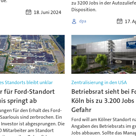
rde.
zu 3200 Jobs in der Autozulief
Disposition.
18. Juni 2024
17. A
dpa
s Standorts bleibt unklar
Zentralisierung in den USA
r für Ford-Standort
Betriebsrat sieht bei F
is springt ab
Köln bis zu 3.200 Jobs 
Gefahr
ngen für den Erhalt des Ford-
Saarlouis sind zerbrochen. Ein
Ford will am Kölner Standort n
 Investor ist abgesprungen. Die
Angaben des Betriebsrats im gr
0 Mitarbeiter am Standort
Jobs abbauen. Sollte das Man