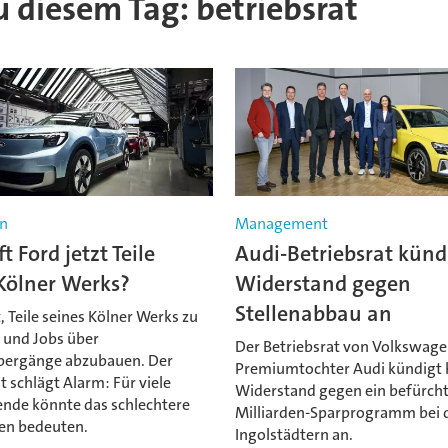
zu diesem Tag: betriebsrat
n
Management
t Ford jetzt Teile
Audi-Betriebsrat künd
Kölner Werks?
Widerstand gegen
Stellenabbau an
, Teile seines Kölner Werks zu
 und Jobs über
Der Betriebsrat von Volkswag
bergänge abzubauen. Der
Premiumtochter Audi kündigt 
t schlägt Alarm: Für viele
Widerstand gegen ein befürch
ende könnte das schlechtere
Milliarden-Sparprogramm bei 
en bedeuten.
Ingolstädtern an.