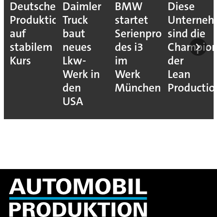
e
Daimler
BMW
Diese
Puebla
ion
Truck
startet
Unternehmen
macht
baut
Serienproduktion
sind die
sich
neues
des i3
Champions
bereit
Lkw-
im
der
für den
Werk in
Werk
Lean
VW
den
München
Production
Golf
USA