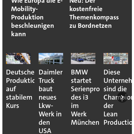
Wie Europa die E-
Neu: Der
Mobility-
kostenfreie
Produktion
Themenkompass
beschleunigen
zu Bordnetzen
kann
Deutsche
Daimler
BMW
Diese
Produktion
Truck
startet
Unterne
auf
baut
Serienproduktion
sind die
stabilem
neues
des i3
Champion
Kurs
Lkw-
im
der
Werk in
Werk
Lean
den
München
Productio
USA