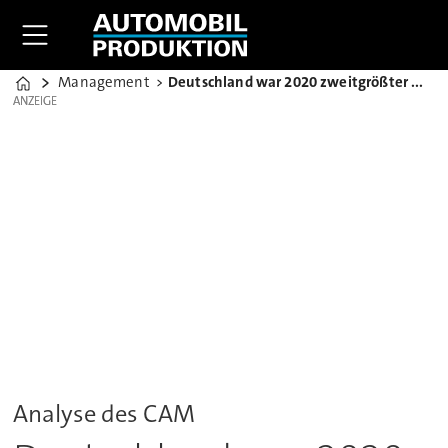
Management
Deutschland war 2020 zweitgrößter Markt für E-Autos
Home
ANZEIGE
ANZEIGE
Analyse des CAM